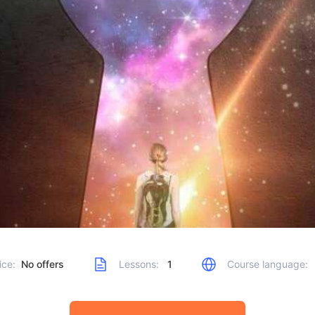
ice:
No offers
Lessons:
1
Course language: