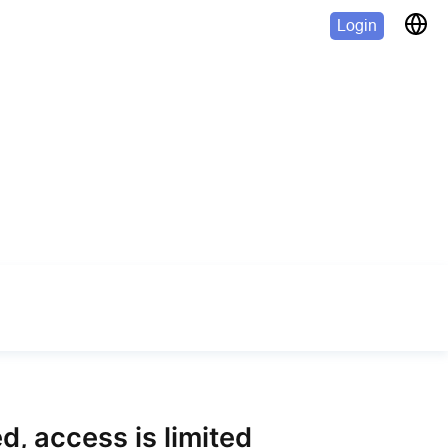
Login
Next lesson
d, access is limited